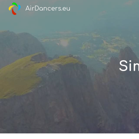
AirDancers.eu
Sk
Si