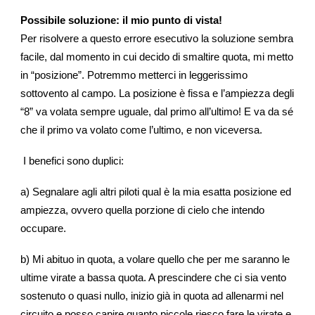
Possibile soluzione: il mio punto di vista!
Per risolvere a questo errore esecutivo la soluzione sembra
facile, dal momento in cui decido di smaltire quota, mi metto
in “posizione”. Potremmo metterci in leggerissimo
sottovento al campo. La posizione è fissa e l’ampiezza degli
“8” va volata sempre uguale, dal primo all’ultimo! E va da sé
che il primo va volato come l’ultimo, e non viceversa.
I benefici sono duplici:
a) Segnalare agli altri piloti qual è la mia esatta posizione ed
ampiezza, ovvero quella porzione di cielo che intendo
occupare.
b) Mi abituo in quota, a volare quello che per me saranno le
ultime virate a bassa quota. A prescindere che ci sia vento
sostenuto o quasi nullo, inizio già in quota ad allenarmi nel
circuito e posso capire quanto piccole riesco fare le virate e