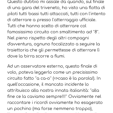
Questo dubbio mi assale da quando, sul finale
di una gara del triveneto, ho visto una flotta di
piloti tutti bassi tutti attaccati, tutti con l’intento
di atterrare a presso l’atterraggio ufficiale.
Tutti che hanno scelto di atterrare col
famosissimo circuito con smaltimento ad “8”.
Nel pieno rispetto degli altri compagni
d'avventura, ognuno focalizzato a seguire la
traiettoria che gli permettesse di atterrare lì
dove la birra scorre a fiumi.
Ad un osservatore esterno, questo finale di
volo, poteva leggerlo come un precisissimo
circuito fatto “a ca-o” (=>caso è la parola!). In
quell’occasione, il mancato incidente lo
attribuisco alla nostra innata italianità: “alla
fine ce la caviamo sempre!!!” Ovviamente nel
raccontare i ricordi ovviamente ho esagerato
un pochino (ma forse nemmeno troppo),