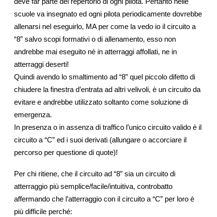
deve far parte del repertorio di ogni pilota. Pertanto nelle
scuole va insegnato ed ogni pilota periodicamente dovrebbe
allenarsi nel eseguirlo, MA per come la vedo io il circuito a
“8” salvo scopi formativi o di allenamento, esso non
andrebbe mai eseguito né in atterraggi affollati, ne in
atterraggi deserti!
Quindi avendo lo smaltimento ad “8” quel piccolo difetto di
chiudere la finestra d’entrata ad altri velivoli, è un circuito da
evitare e andrebbe utilizzato soltanto come soluzione di
emergenza.
In presenza o in assenza di traffico l’unico circuito valido è il
circuito a “C” ed i suoi derivati (allungare o accorciare il
percorso per questione di quote)!
Per chi ritiene, che il circuito ad “8” sia un circuito di
atterraggio più semplice/facile/intuitiva, controbatto
affermando che l’atterraggio con il circuito a “C” per loro è
più difficile perché: